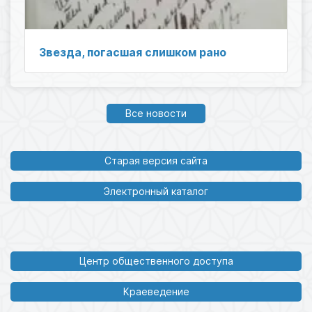
Звезда, погасшая слишком рано
Все новости
Старая версия сайта
Электронный каталог
Центр общественного доступа
Краеведение